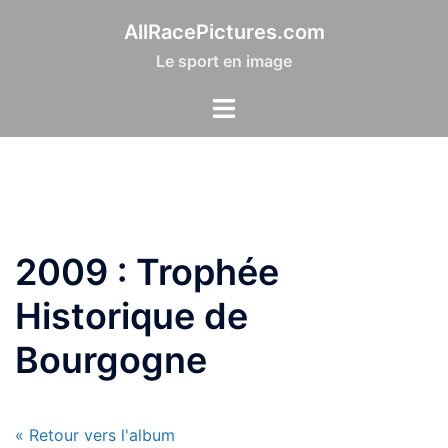
Aller
AllRacePictures.com
au
Le sport en image
contenu
2009 : Trophée
Historique de
Bourgogne
« Retour vers l'album