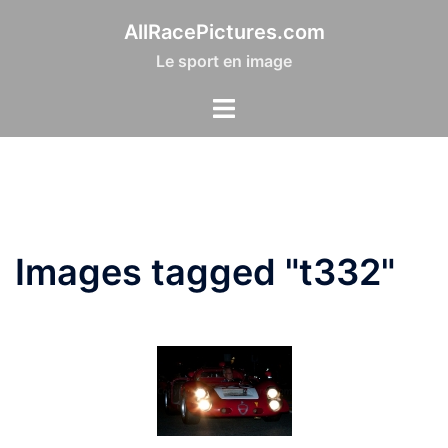
Aller
AllRacePictures.com
au
Le sport en image
contenu
Images tagged "t332"