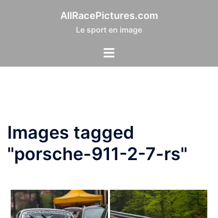
Aller
AllRacePictures.com
au
Le sport en image
contenu
Images tagged
"porsche-911-2-7-rs"