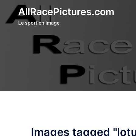
Aller
AllRacePictures.com
au
contenu
Le sport en image
Images tagged "lot