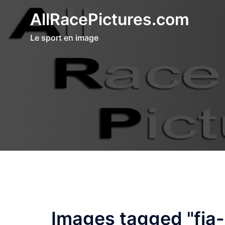
Aller
AllRacePictures.com
au
contenu
Le sport en image
Images tagged "fia