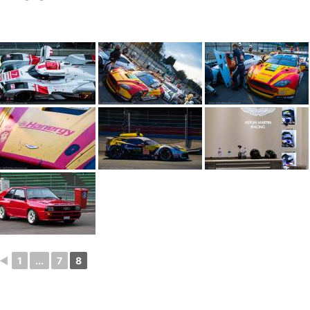
◄
1
...
7
8