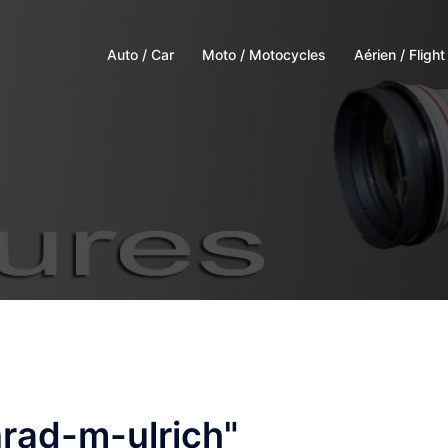
Auto / Car
Moto / Motocycles
Aérien / Flight
rad-m-ulrich"