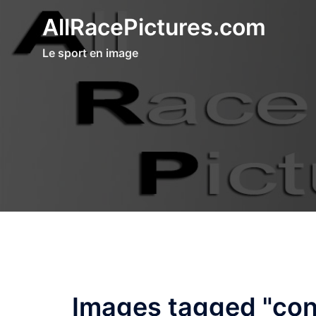
Aller
AllRacePictures.com
au
contenu
Le sport en image
Images tagged "con