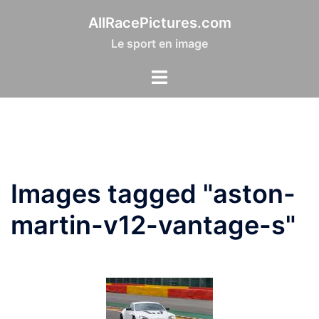
Aller
AllRacePictures.com
au
Le sport en image
contenu
Images tagged "aston-
martin-v12-vantage-s"