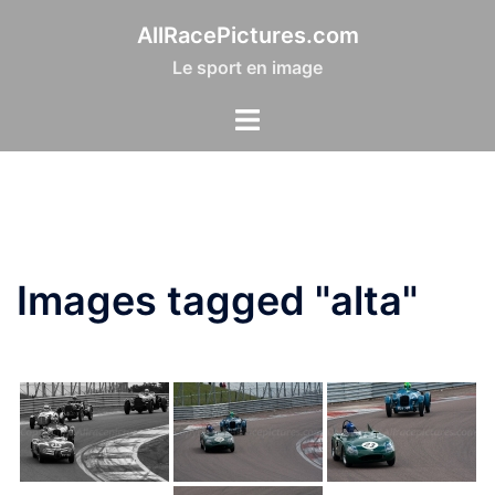
Aller
AllRacePictures.com
au
Le sport en image
contenu
Images tagged "alta"