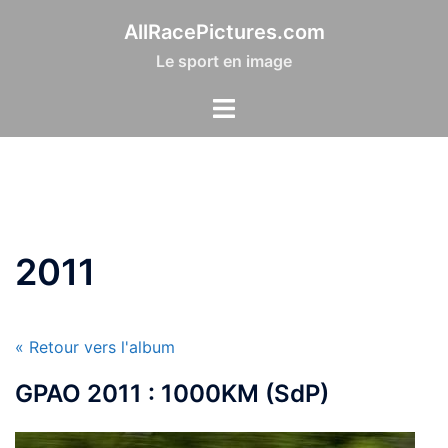
Aller
AllRacePictures.com
au
Le sport en image
contenu
2011
« Retour vers l'album
GPAO 2011 : 1000KM (SdP)